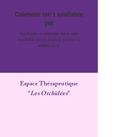
Calendar isn’t available
yet
You’ll see a calendar here with
available times once a service is
added to it.
Espace Thérapeutique
"
Les Orchidées
"